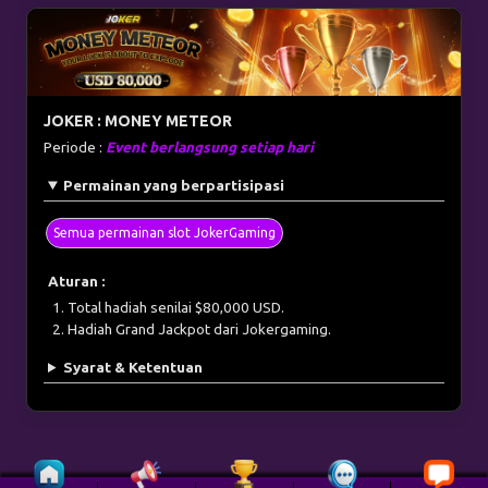
JOKER : MONEY METEOR
Periode :
Event berlangsung setiap hari
Permainan yang berpartisipasi
Semua permainan slot JokerGaming
Aturan :
Total hadiah senilai $80,000 USD.
Hadiah Grand Jackpot dari Jokergaming.
Syarat & Ketentuan