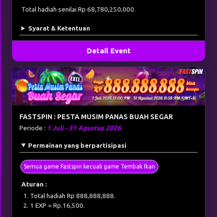
Total hadiah senilai Rp 68,780,250,000.
Syarat & Ketentuan
Detail Event
FASTSPIN : PESTA MUSIM PANAS BUAH SEGAR
Periode :
1 Juli - 31 Agustus 2026
Permainan yang berpartisipasi
Semua game Fastspin kecuali game Tembak Ikan
Aturan :
Total hadiah Rp 888,888,888.
1 EXP = Rp.16,500.