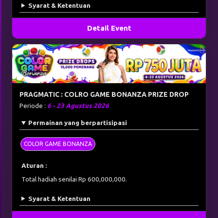
Syarat & Ketentuan
Detail Event
PRAGMATIC : COLRO GAME BONANZA PRIZE DROP
Periode :
6 - 23 Agustus 2026
Permainan yang berpartisipasi
COLOR GAME BONANZA
Aturan :
Total hadiah senilai Rp 600,000,000.
Syarat & Ketentuan