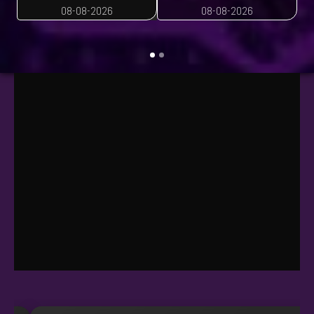
09-08-2026