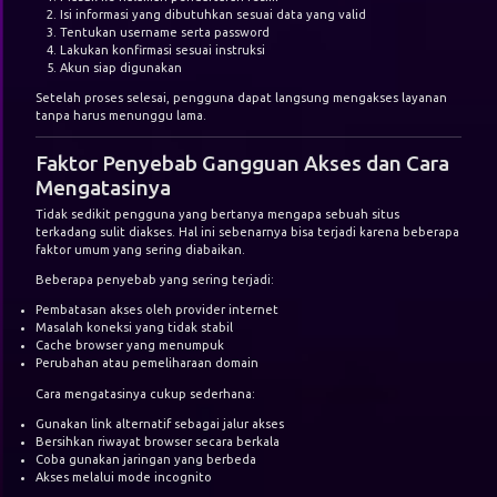
Isi informasi yang dibutuhkan sesuai data yang valid
Tentukan username serta password
Lakukan konfirmasi sesuai instruksi
Akun siap digunakan
Setelah proses selesai, pengguna dapat langsung mengakses layanan
tanpa harus menunggu lama.
Faktor Penyebab Gangguan Akses dan Cara
Mengatasinya
Tidak sedikit pengguna yang bertanya mengapa sebuah situs
terkadang sulit diakses. Hal ini sebenarnya bisa terjadi karena beberapa
faktor umum yang sering diabaikan.
Beberapa penyebab yang sering terjadi:
Pembatasan akses oleh provider internet
Masalah koneksi yang tidak stabil
Cache browser yang menumpuk
Perubahan atau pemeliharaan domain
Cara mengatasinya cukup sederhana:
Gunakan link alternatif sebagai jalur akses
Bersihkan riwayat browser secara berkala
Coba gunakan jaringan yang berbeda
Akses melalui mode incognito