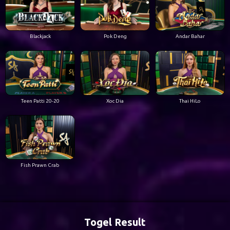
Blackjack
Pok Deng
Andar Bahar
Teen Patti 20-20
Xoc Dia
Thai HiLo
Fish Prawn Crab
Togel Result