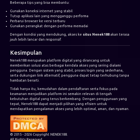
Beberapa tips yang bisa membantu:
Gunakan koneksi internet yang stabil
Tutup aplikasi lain yang mengganggu performa
Perbarui browser ke versi terbaru
Gunakan perangkat dengan performa memadai
Dengan kondisi yang mendukung, akses ke
situs Nenek188
akan terasa
jauh lebih lancar dan responsif.
Kesimpulan
Nenek188 merupakan platform digital yang dirancang untuk
memberikan solusi atas berbagai kendala akses yang sering dialami
pengguna. Dengan sistem yang stabil, proses login yang sederhana,
serta dukungan link alternatif, pengguna dapat tetap terhubung tanpa
hambatan berarti.
Tidak hanya itu, kemudahan dalam pendaftaran serta fokus pada
keamanan menjadikan platform ini semakin relevan di tengah
kebutuhan digital yang terus berkembang. Dengan penggunaan yang
tepat, Nenek188 dapat menjadi pilihan yang efisien untuk
mendapatkan pengalaman akses yang lebih optimal, aman, dan nyaman.
© 2015 - 2026 Copyright NENEK188.
All Rights Reserved.