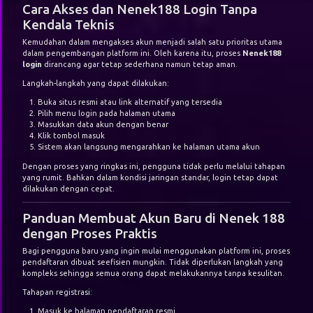
Cara Akses dan Nenek188 Login Tanpa
Kendala Teknis
Kemudahan dalam mengakses akun menjadi salah satu prioritas utama
dalam pengembangan platform ini. Oleh karena itu, proses
Nenek188
login
dirancang agar tetap sederhana namun tetap aman.
Langkah-langkah yang dapat dilakukan:
Buka situs resmi atau link alternatif yang tersedia
Pilih menu login pada halaman utama
Masukkan data akun dengan benar
Klik tombol masuk
Sistem akan langsung mengarahkan ke halaman utama akun
Dengan proses yang ringkas ini, pengguna tidak perlu melalui tahapan
yang rumit. Bahkan dalam kondisi jaringan standar, login tetap dapat
dilakukan dengan cepat.
Panduan Membuat Akun Baru di Nenek 188
dengan Proses Praktis
Bagi pengguna baru yang ingin mulai menggunakan platform ini, proses
pendaftaran dibuat seefisien mungkin. Tidak diperlukan langkah yang
kompleks sehingga semua orang dapat melakukannya tanpa kesulitan.
Tahapan registrasi:
Masuk ke halaman pendaftaran resmi