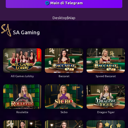
Main di Telegram
Desktop
Wap
SA Gaming
All Games Lobby
Baccarat
Speed Baccarat
Roulette
Sicbo
Dragon Tiger