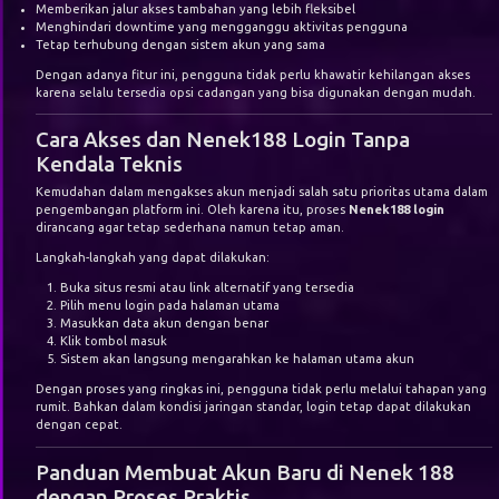
Memberikan jalur akses tambahan yang lebih fleksibel
Menghindari downtime yang mengganggu aktivitas pengguna
Tetap terhubung dengan sistem akun yang sama
Dengan adanya fitur ini, pengguna tidak perlu khawatir kehilangan akses
karena selalu tersedia opsi cadangan yang bisa digunakan dengan mudah.
Cara Akses dan Nenek188 Login Tanpa
Kendala Teknis
Kemudahan dalam mengakses akun menjadi salah satu prioritas utama dalam
pengembangan platform ini. Oleh karena itu, proses
Nenek188 login
dirancang agar tetap sederhana namun tetap aman.
Langkah-langkah yang dapat dilakukan:
Buka situs resmi atau link alternatif yang tersedia
Pilih menu login pada halaman utama
Masukkan data akun dengan benar
Klik tombol masuk
Sistem akan langsung mengarahkan ke halaman utama akun
Dengan proses yang ringkas ini, pengguna tidak perlu melalui tahapan yang
rumit. Bahkan dalam kondisi jaringan standar, login tetap dapat dilakukan
dengan cepat.
Panduan Membuat Akun Baru di Nenek 188
dengan Proses Praktis