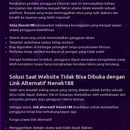
Perubahan perilaku pengguna internet saat ini menunjukkan bahwa
kecepatan dan stabilitas menjadi faktor utama dalam memilih sebuah
platform. Banyak yang mulai meninggalkan situs yang sulit diakses dan
beralih ke layanan yang lebih responsif.
Situs Nenek188
menawarkan beberapa keunggulan yang menjadi alasan
utama pengguna memilihnya:
Sistem dirancang untuk meminimalkan gangguan akses
Tampilan sederhana namun tetap modern
Bisa digunakan di berbagai perangkat tanpa penyesuaian khusus
Performa tetap optimal meskipun di jaringan yang tidak stabil
Dengan kombinasi tersebut, pengguna dapat merasakan pengalaman yang
lebih konsisten tanpa harus menghadapi kendala teknis yang berulang.
Solusi Saat Website Tidak Bisa Dibuka dengan
Link Alternatif Nenek188
Salah satu masalah paling umum yang sering dialami adalah ketika sebuah
situs tidak dapat diakses. Hal ini biasanya disebabkan oleh pembatasan dari
penyedia jaringan atau gangguan teknis lainnya.
Sebagai solusi,
link alternatif Nenek188
disediakan untuk memastikan
pengguna tetap bisa terhubung kapan saja.
Fungsi utama link alternatif:
Menggantikan domain utama saat tidak dapat diakses