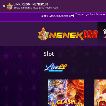
LINK RESMI NENEK188
×
Selalu Simpan & Ingat Link Resmi Kami
Nenek188: Tempatnya Para Pemain Menang! Dapatk
Sabtu 8/08/2026 05:10:05
PENARIKAN BERHASIL
mu****r Telah Melakukan WD Sebesar IDR
HO
350.000
Slot