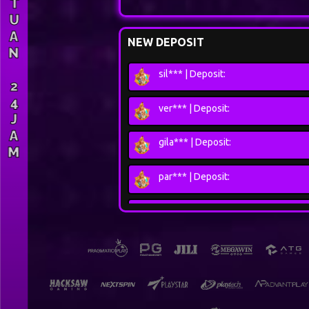
BANTUAN 24JAM
sil*** | Deposit:
Panda Realm
Ma
NEW DEPOSIT
J
ver*** | Deposit:
gila*** | Deposit:
par*** | Deposit:
zulka***in | Deposit:
novit***ri | Deposit:
Sanctum of
Into 
Savannah
anggr***an | Deposit:
nad*** | Deposit:
oktav***i | Deposit: