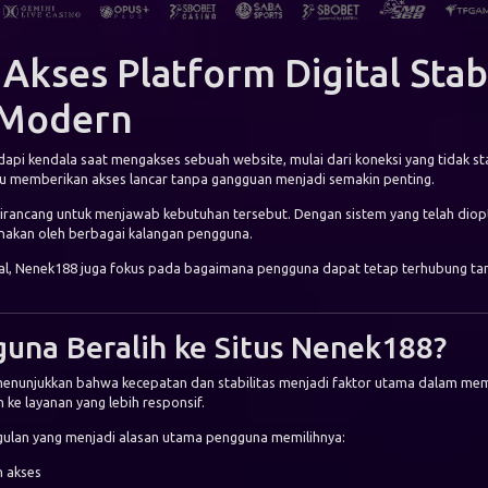
purw***i | Withdraw:
Rp.30,000
Akses Platform Digital Stab
on's Treasure
Oni Cosmic Atlas
ani*** | Withdraw:
Rp.40,000
 Modern
zulka***in | Withdraw:
Rp.40,000
dapi kendala saat mengakses sebuah website, mulai dari koneksi yang tidak sta
memberikan akses lancar tanpa gangguan menjadi semakin penting.
unja*** | Withdraw:
Rp.30,000
 dirancang untuk menjawab kebutuhan tersebut. Dengan sistem yang telah di
gunakan oleh berbagai kalangan pengguna.
int*** | Withdraw:
Rp.40,000
tal, Nenek188 juga fokus pada bagaimana pengguna dapat tetap terhubung ta
gila*** | Withdraw:
Rp.40,000
una Beralih ke Situs Nenek188?
alm*** | Withdraw:
Rp.25,000
 menunjukkan bahwa kecepatan dan stabilitas menjadi faktor utama dalam mem
h ke layanan yang lebih responsif.
anggr***an | Withdraw:
Rp.20,000
lan yang menjadi alasan utama pengguna memilihnya:
zami*** | Withdraw:
Rp.35,000
n akses