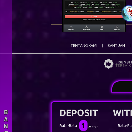
Shipwrecked Riches
God's
TENTANG KAMI
|
BANTUAN
|
Santa's Payday
B
sito***l | Deposit:
ani*** | Deposit:
DEPOSIT
WI
rah*** | Deposit:
1
Rata-Rata
Rata-Ra
ell*** | Deposit:
Menit