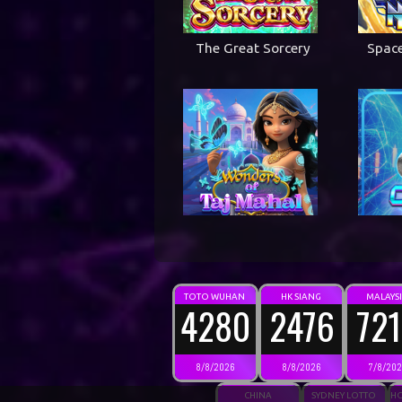
The Great Sorcery
Spac
Wonders of Taj Mahal
C
TOTO WUHAN
HK SIANG
MALAYS
4280
2476
72
8/8/2026
8/8/2026
7/8/20
CHINA
SYDNEY LOTTO
H