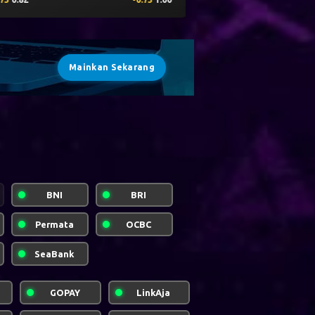
 Earth
Classic Diamond X5
Mainkan Sekarang
rdus
Quantum Of Giza
BNI
BRI
Permata
OCBC
SeaBank
GOPAY
LinkAja