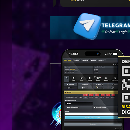
Wonders of Grand
Won
Canyon
TELEGRA
Daftar
Login
Winter Winnings
Great