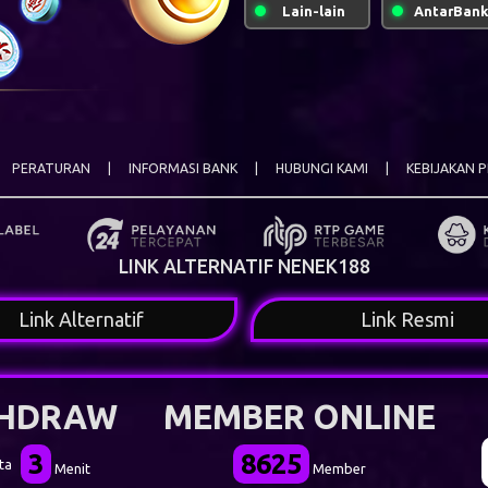
Lain-lain
AntarBank
 Gambit: Zeus
Goal Rush
God's Gambit
PERATURAN
|
INFORMASI BANK
|
HUBUNGI KAMI
|
KEBIJAKAN P
LINK ALTERNATIF NENEK188
loodmoon
Block Buster
Fiery Lad
tam*** | Withdraw:
Rp.40,000
Amazonia
Link Alternatif
Link Resmi
dim*** | Withdraw:
Rp.40,000
THDRAW
MEMBER ONLINE
bali*** | Withdraw:
Rp.30,000
3
8625
ta
gal*** | Withdraw:
Menit
Member
Rp.15,000