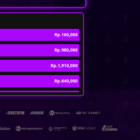
Rp.160,000
alm
Candy Bomb
Rp.980,000
Rp.1,910,000
Rp.640,000
Rp.1,890,000
Rp.860,000
he Evil
Meta Space
Rp.660,000
Rp.630,000
Rp.220,000