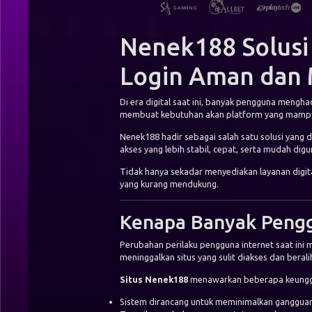
nam*** | Deposit:
Nenek188 Solusi 
Axie Universe
Drag
novit***ri | Deposit:
Login Aman dan
jasm*** | Deposit:
Di era digital saat ini, banyak pengguna mengha
membuat kebutuhan akan platform yang mampu 
lai*** | Deposit:
Nenek188
hadir sebagai salah satu solusi yang
akses yang lebih stabil, cepat, serta mudah di
iswah***i | Deposit:
Tidak hanya sekadar menyediakan layanan digi
yang kurang mendukung.
sit*** | Deposit:
Kenapa Banyak Pengg
firga***ro | Deposit:
Perubahan perilaku pengguna internet saat ini
meninggalkan situs yang sulit diakses dan berali
maya***i | Deposit:
Situs Nenek188
menawarkan beberapa keunggu
bali*** | Deposit:
Sistem dirancang untuk meminimalkan ganggua