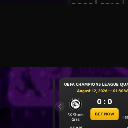
6699
3712
Apes Squad
Into T
7/8/2026
7/8/2026
Aztec Legacy
Ca
UEFA CHAMPIONS LEAGUE QUALIF
August 11, 2026 — 22:59 WIB
0 : 0
Previous
BET NOW
Union 
Bodo Glimt
Gill
0.75
0.82
-0.75