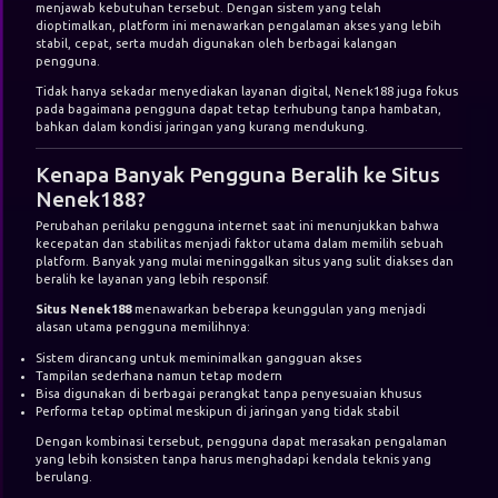
menjawab kebutuhan tersebut. Dengan sistem yang telah
dioptimalkan, platform ini menawarkan pengalaman akses yang lebih
stabil, cepat, serta mudah digunakan oleh berbagai kalangan
pengguna.
Tidak hanya sekadar menyediakan layanan digital, Nenek188 juga fokus
pada bagaimana pengguna dapat tetap terhubung tanpa hambatan,
bahkan dalam kondisi jaringan yang kurang mendukung.
Kenapa Banyak Pengguna Beralih ke Situs
Nenek188?
Perubahan perilaku pengguna internet saat ini menunjukkan bahwa
kecepatan dan stabilitas menjadi faktor utama dalam memilih sebuah
platform. Banyak yang mulai meninggalkan situs yang sulit diakses dan
beralih ke layanan yang lebih responsif.
Situs Nenek188
menawarkan beberapa keunggulan yang menjadi
alasan utama pengguna memilihnya:
Sistem dirancang untuk meminimalkan gangguan akses
Tampilan sederhana namun tetap modern
Bisa digunakan di berbagai perangkat tanpa penyesuaian khusus
Performa tetap optimal meskipun di jaringan yang tidak stabil
Dengan kombinasi tersebut, pengguna dapat merasakan pengalaman
yang lebih konsisten tanpa harus menghadapi kendala teknis yang
berulang.