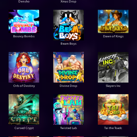
Densho
Xmas Drop
Bouncy Bombs
Dawn of Kings
Beam Boys
Orb of Destiny
Divine Drop
Slayers Inc
Cursed Crypt
Twisted Lab
Tai the Toadc