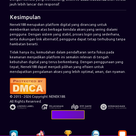
jauh lebih lancar dan responsif.
Kesimpulan
Nenek188 merupakan platform digital yang dirancang untuk
memberikan solusi atas berbagai kendala akses yang sering dialami
pengguna. Dengan sistem yang stabil, proses login yang sederhana,
serta dukungan link alternatif, pengguna dapat tetap terhubung tanpa
hambatan berarti.
Tidak hanya itu, kemudahan dalam pendaftaran serta fokus pada
keamanan menjadikan platform ini semakin relevan di tengah
kebutuhan digital yang terus berkembang. Dengan penggunaan yang
tepat, Nenek188 dapat menjadi pilihan yang efisien untuk
mendapatkan pengalaman akses yang lebih optimal, aman, dan nyaman.
© 2015 - 2026 Copyright NENEK188.
All Rights Reserved.
LAPOR PUSAT