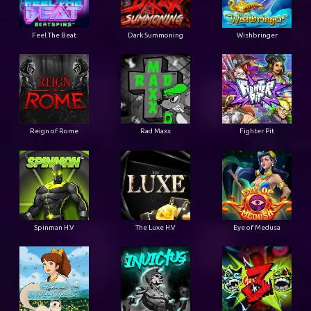
Feel The Beat
Dark Summoning
Wishbringer
Reign of Rome
Rad Maxx
Fighter Pit
Spinman H.V
The Luxe H.V
Eye of Medusa