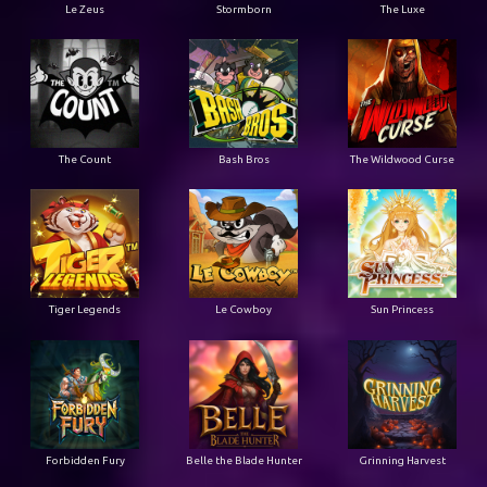
Le Zeus
Stormborn
The Luxe
The Count
Bash Bros
The Wildwood Curse
Tiger Legends
Le Cowboy
Sun Princess
Forbidden Fury
Belle the Blade Hunter
Grinning Harvest