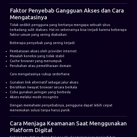
Faktor Penyebab Gangguan Akses dan Cara
Mengatasinya
Tidak sedikit pengguna yang bertanya mengapa sebuah situs
terkadang sulit diakses. Hal ini sebenarnya bisa terjadi karena beberapa
faktor umum yang sering diabaikan.
Beberapa penyebab yang sering terjadi:
Pembatasan akses oleh provider internet
Masalah koneksi yang tidak stabil
Cache browser yang menumpuk
Perubahan atau pemeliharaan domain
Cara mengatasinya cukup sederhana:
Gunakan link alternatif sebagai jalur akses
Bersihkan riwayat browser secara berkala
Coba gunakan jaringan yang berbeda
Akses melalui mode incognito
Dengan memahami penyebabnya, pengguna dapat lebih cepat
menemukan solusi tanpa harus panik.
Cara Menjaga Keamanan Saat Menggunakan
Platform Digital