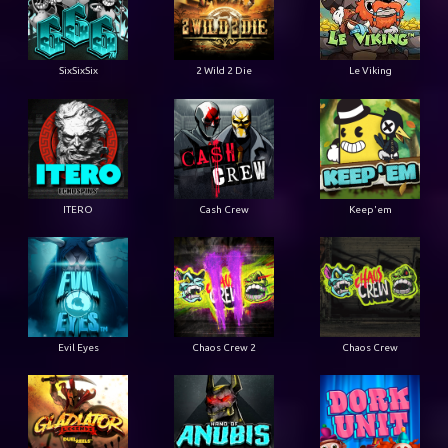
SixSixSix
2 Wild 2 Die
Le Viking
ITERO
Cash Crew
Keep'em
Evil Eyes
Chaos Crew 2
Chaos Crew