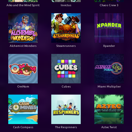
Aiko and the Wind Spirit
Invictus
Chaos Crew 3
Alchemist Wonders
Steamrunners
Xpander
OmNom
Cubes
Miami Multiplier
Cash Compass
The Respinners
Aztec Twist