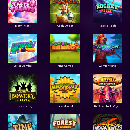
Tasty Treats
Cash Quest
Rocket Reels
Joker Bombs
King Carrot
Warrior Ways
The Bowery Boys
Harvest Wilds
Buffalo Stack'n'Sync