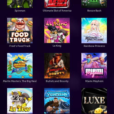
Ultimate Slot of America
Booze Bash
Spinman
Le King
Fred's Food Truck
Rainbow Princess
Marlin Masters: The Big Haul
Bullets and Bounty
Miami Mayhem