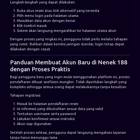
Langkah-langkah yang dapat dilakukan:
Buka situs resmi atau link alternatif yang tersedia
Pilih menu login pada halaman utama
Masukkan data akun dengan benar
Klik tombol masuk
Sistem akan langsung mengarahkan ke halaman utama akun
Dengan proses yang ringkas ini, pengguna tidak perlu melalui tahapan
yang rumit. Bahkan dalam kondisi jaringan standar, login tetap dapat
dilakukan dengan cepat.
Panduan Membuat Akun Baru di Nenek 188
dengan Proses Praktis
Bagi pengguna baru yang ingin mulai menggunakan platform ini, proses
pendaftaran dibuat seefisien mungkin. Tidak diperlukan langkah yang
kompleks sehingga semua orang dapat melakukannya tanpa kesulitan.
Tahapan registrasi:
Masuk ke halaman pendaftaran resmi
Isi informasi yang dibutuhkan sesuai data yang valid
Tentukan username serta password
Lakukan konfirmasi sesuai instruksi
Akun siap digunakan
Setelah proses selesai, pengguna dapat langsung mengakses layanan
tanpa harus menunggu lama.