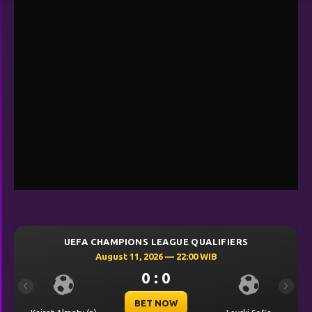
SPAIN LA LIGA
August 16, 2026 — 02:30 WIB
0 : 0
Previous
Next
BET NOW