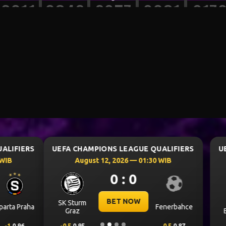
6011
0342
2957
9031
917
ty and Flamy
Fortune Jewels II
Wild Maf
7/8/2026
8/8/2026
8/8/2026
8/8/2026
7/8/2026
eet Frenzy
Nezha
Roma
IERS
UEFA CHAMPIONS LEAGUE QUALIFIERS
UEF
August 12, 2026 — 01:15 WIB
0 : 0
BET NOW
Slovan
bahce
Mjallby
Bodo
Bratislava
.87
0.5
0.83
-0.5
0.99
0.7