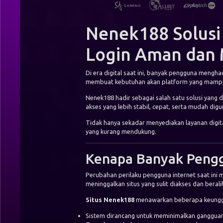
tam*** | Deposit:
Nenek188 Solusi 
nam*** | Deposit:
Login Aman dan
nar*** | Deposit:
Di era digital saat ini, banyak pengguna mengha
cin*** | Deposit:
membuat kebutuhan akan platform yang mampu 
Goddess of Egypt
Fo
Nenek188
hadir sebagai salah satu solusi yang
jam*** | Deposit:
akses yang lebih stabil, cepat, serta mudah di
Tidak hanya sekadar menyediakan layanan digi
koko***u | Deposit:
yang kurang mendukung.
zulka***in | Deposit:
Kenapa Banyak Pengg
Perubahan perilaku pengguna internet saat ini
int*** | Deposit:
meninggalkan situs yang sulit diakses dan berali
City of Jewels
Oce
Situs Nenek188
menawarkan beberapa keunggu
iswah***i | Deposit:
Sistem dirancang untuk meminimalkan ganggua