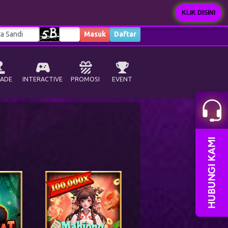
KLIK DISINI
Nenek188: Tempatnya Para Pemain Menang! Dapatkan Bonus dan Promosi Menarik
Masuk
Daftar
ADE
INTERACTIVE
PROMOSI
EVENT