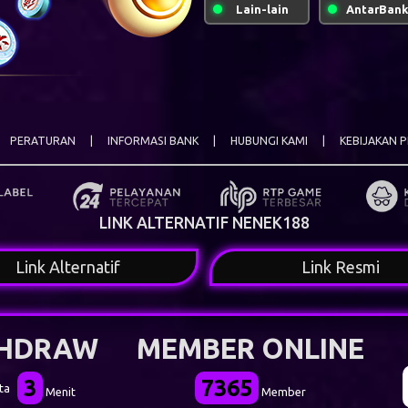
sts of Luck
Blade of Fortune
Alien Sma
Lain-lain
AntarBank
PERATURAN
|
INFORMASI BANK
|
HUBUNGI KAMI
|
KEBIJAKAN P
exy Vegas
Triple Happiness
Space Conq
LINK ALTERNATIF NENEK188
bana*** | Withdraw:
Rp.15,000
Link Alternatif
Link Resmi
iswah***i | Withdraw:
Rp.20,000
oktav***i | Withdraw:
Rp.40,000
THDRAW
MEMBER ONLINE
van*** | Withdraw:
Rp.15,000
3
7365
ta
on Fantasy
Money Empire
Money Dra
Menit
Member