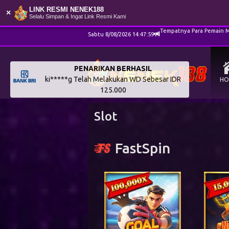
LINK RESMI NENEK188
×
Selalu Simpan & Ingat Link Resmi Kami
Nenek188: Tempatnya Para Pemain Menang! Dapatkan
Sabtu 8/08/2026 14:48:01
HO
Slot
FastSpin