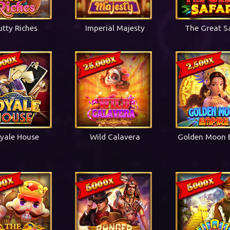
tty Riches
Imperial Majesty
The Great S
yale House
Wild Calavera
Golden Moon 