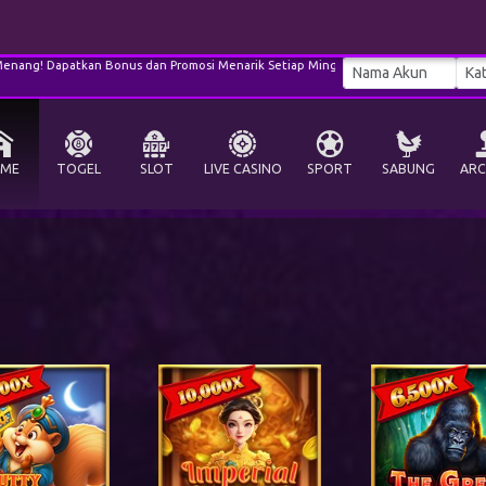
 Bonus dan Promosi Menarik Setiap Minggu! Yuk, Bergabung Sekarang!
ME
TOGEL
SLOT
LIVE CASINO
SPORT
SABUNG
ARC