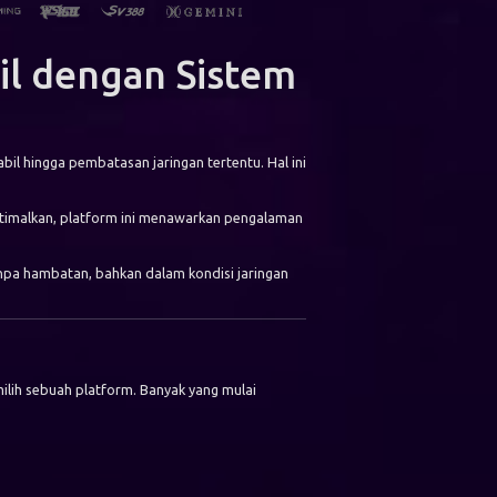
Rp.950,000
il dengan Sistem
Rp.1,840,000
Rp.430,000
bil hingga pembatasan jaringan tertentu. Hal ini
Rp.1,150,000
tune
Caribbean Riches
optimalkan, platform ini menawarkan pengalaman
Rp.420,000
npa hambatan, bahkan dalam kondisi jaringan
Rp.590,000
Rp.1,580,000
ilih sebuah platform. Banyak yang mulai
Rp.340,000
hing
Rp.940,000