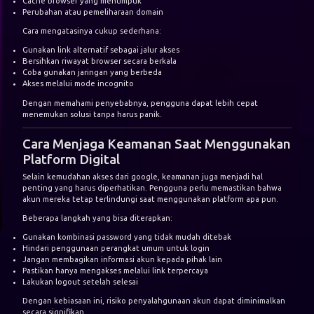
Cache browser yang menumpuk
Perubahan atau pemeliharaan domain
Cara mengatasinya cukup sederhana:
Gunakan link alternatif sebagai jalur akses
Bersihkan riwayat browser secara berkala
Coba gunakan jaringan yang berbeda
Akses melalui mode incognito
Dengan memahami penyebabnya, pengguna dapat lebih cepat
menemukan solusi tanpa harus panik.
Cara Menjaga Keamanan Saat Menggunakan
Platform Digital
Selain kemudahan akses dari
google
, keamanan juga menjadi hal
penting yang harus diperhatikan. Pengguna perlu memastikan bahwa
akun mereka tetap terlindungi saat menggunakan platform apa pun.
Beberapa langkah yang bisa diterapkan:
Gunakan kombinasi password yang tidak mudah ditebak
Hindari penggunaan perangkat umum untuk login
Jangan membagikan informasi akun kepada pihak lain
Pastikan hanya mengakses melalui link terpercaya
Lakukan logout setelah selesai
Dengan kebiasaan ini, risiko penyalahgunaan akun dapat diminimalkan
secara signifikan.