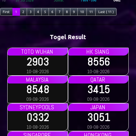
10
31 Jul 2026
Jumat
TWN - 096
0462
First
1
2
3
4
5
6
7
8
9
10
11
Last ( 11 )
Togel Result
CHINA
SYDNEY LOTTO
3946
3764
09-08-2026
09-08-2026
HONGKONG LOTTO
TOTO MACAU
3752
2008
09-08-2026
10-08-2026
TOTO MACAU
TOTO MACAU
0712
9658
09-08-2026
09-08-2026
TOTO MACAU
TOTO MACAU