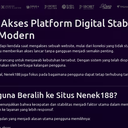
ash Mania
Fortune Dragon
Werewolf's 
purw***i | Withdraw:
Rp.15,000
Akses Platform Digital Stab
par*** | Withdraw:
Rp.40,000
 Modern
alm*** | Withdraw:
Rp.30,000
dapi kendala saat mengakses sebuah website, mulai dari koneksi yang tidak sta
memberikan akses lancar tanpa gangguan menjadi semakin penting.
mut*** | Withdraw:
Rp.25,000
 dirancang untuk menjawab kebutuhan tersebut. Dengan sistem yang telah di
gunakan oleh berbagai kalangan pengguna.
zulka***in | Withdraw:
Rp.15,000
Heist Cashout
Ultimate Striker
Ninja Raccoon
tal, Nenek188 juga fokus pada bagaimana pengguna dapat tetap terhubung ta
sab*** | Withdraw:
Rp.25,000
una Beralih ke Situs Nenek188?
firga***ro | Withdraw:
Rp.10,000
 menunjukkan bahwa kecepatan dan stabilitas menjadi faktor utama dalam mem
h ke layanan yang lebih responsif.
int*** | Withdraw:
Rp.25,000
lan yang menjadi alasan utama pengguna memilihnya:
nad*** | Withdraw:
Rp.35,000
n akses