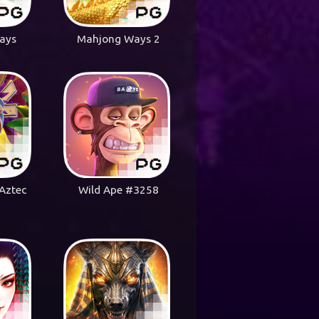
ays
Mahjong Ways 2
 Aztec
Wild Ape #3258