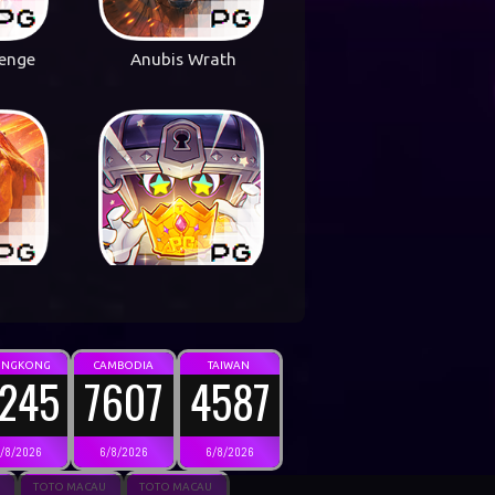
venge
Anubis Wrath
ngdom
Mr Treasures Fortune
ONGKONG
CAMBODIA
TAIWAN
245
7607
4587
/8/2026
6/8/2026
6/8/2026
U
TOTO MACAU
TOTO MACAU