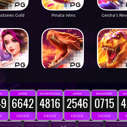
stones Gold
Pinata Wins
Geisha's Re
ktail Nights
Dragon Hatch 2
Jurassic Ki
IA
QATAR
SYDNEYPOOLS
JAPAN
SINGAPORE
H
49
6642
4816
2546
0715
4
26
6/8/2026
6/8/2026
6/8/2026
5/8/2026
5
ONGKONG LOTTO
TOTO MACAU
TOTO MACAU
TOTO MACAU
TOTO MACA