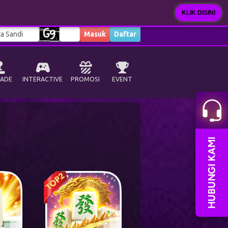
KLIK DISINI
Nenek188: Tempatnya Para Pemain Menang! Dapatkan Bonus dan Promosi Menar
Masuk
Daftar
ADE
INTERACTIVE
PROMOSI
EVENT