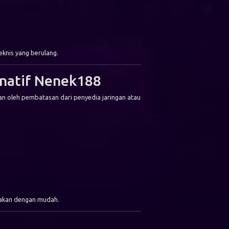
Rp.1,650,000
Rp.1,330,000
knis yang berulang.
Rp.620,000
rnatif Nenek188
Rp.1,800,000
kan oleh pembatasan dari penyedia jaringan atau
Rp.1,710,000
Rp.560,000
Rp.1,370,000
Rp.1,310,000
unakan dengan mudah.
Rp.1,570,000