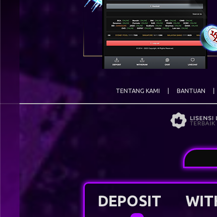
TENTANG KAMI
|
BANTUAN
|
sil*** | Deposit:
sito***l | Deposit:
DEPOSIT
WI
jasm*** | Deposit: