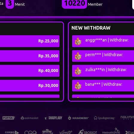
3
10220
ta
Menit
Member
nam*** | Withdraw:
Rp.45,000
anggr***an | Withdraw:
Rp.25,000
NEW WITHDRAW
perm*** | Withdraw:
Rp.35,000
zulka***in | Withdraw:
Rp.40,000
bana*** | Withdraw:
Rp.30,000
par*** | Withdraw:
Rp.35,000
rah*** | Withdraw:
Rp.35,000
novit***ri | Withdraw:
Rp.35,000
jasm*** | Withdraw:
Rp.10,000