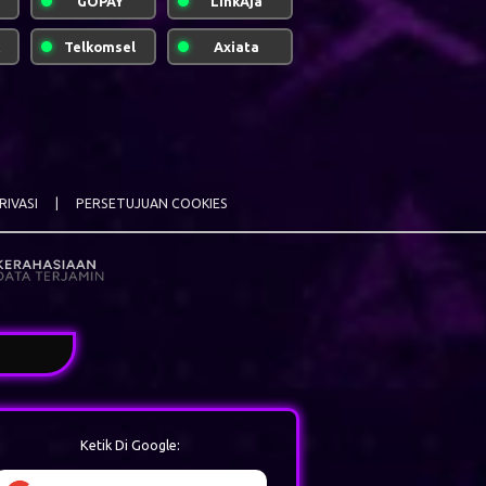
GOPAY
LinkAja
Telkomsel
Axiata
RIVASI
|
PERSETUJUAN COOKIES
Rp.1,710,000
Rp.950,000
Ketik Di Google:
Rp.1,750,000