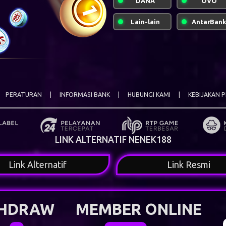
DANA
OVO
Lain-lain
AntarBank
PERATURAN
|
INFORMASI BANK
|
HUBUNGI KAMI
|
KEBIJAKAN P
LINK ALTERNATIF NENEK188
rah*** | Withdraw:
Rp.15,000
Link Alternatif
Link Resmi
sit*** | Withdraw:
Rp.30,000
THDRAW
MEMBER ONLINE
usa*** | Withdraw:
Rp.25,000