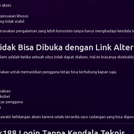
sito***l | Withdraw:
Rp.25,000
n akses
nyesuaian khusus
patri*** | Withdraw:
Rp.20,000
g tidak stabil
rasakan pengalaman yang lebih konsisten tanpa harus menghadapi kendala te
gal*** | Withdraw:
Rp.30,000
Tidak Bisa Dibuka dengan Link Alte
ver*** | Withdraw:
Rp.45,000
lami adalah ketika sebuah situs tidak dapat diakses. Hal ini biasanya disebab
gila*** | Withdraw:
Rp.45,000
iakan untuk memastikan pengguna tetap bisa terhubung kapan saja.
oktav***i | Withdraw:
Rp.35,000
iakses
tam*** | Withdraw:
Rp.40,000
ksibel
tas pengguna
sil*** | Withdraw:
a
Rp.35,000
khawatir kehilangan akses karena selalu tersedia opsi cadangan yang bisa dig
koko***u | Withdraw:
Rp.40,000
k188 Login Tanpa Kendala Teknis