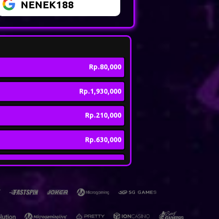
NENEK188
Rp.720,000
Rp.80,000
Rp.1,930,000
Rp.210,000
Rp.630,000
Rp.1,690,000
Rp.1,660,000
Rp.1,990,000
Rp.890,000