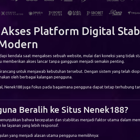
purw***i | Withdraw:
Rp.20,000
dim*** | Withdraw:
Rp.30,000
Akses Platform Digital Stab
raj*** | Withdraw:
Rp.30,000
 Modern
jam*** | Withdraw:
Rp.35,000
dapi kendala saat mengakses sebuah website, mulai dari koneksi yang tidak sta
memberikan akses lancar tanpa gangguan menjadi semakin penting.
dama*** | Withdraw:
Rp.45,000
 dirancang untuk menjawab kebutuhan tersebut. Dengan sistem yang telah di
gunakan oleh berbagai kalangan pengguna.
iswah***i | Withdraw:
Rp.15,000
tal, Nenek188 juga fokus pada bagaimana pengguna dapat tetap terhubung ta
lai*** | Withdraw:
Rp.10,000
una Beralih ke Situs Nenek188?
nad*** | Withdraw:
Rp.40,000
 menunjukkan bahwa kecepatan dan stabilitas menjadi faktor utama dalam mem
h ke layanan yang lebih responsif.
alm*** | Withdraw:
Rp.35,000
lan yang menjadi alasan utama pengguna memilihnya: